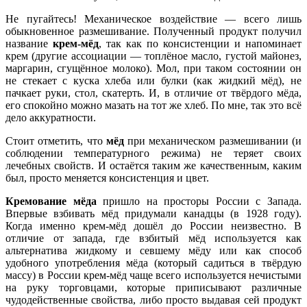
Не пугайтесь! Механическое воздействие — всего лишь
обыкновенное размешивание. Полученный продукт получил
название
крем-мёд
, так как по консистенции и напоминает
крем (другие ассоциации — топлёное масло, густой майонез,
маргарин, сгущённое молоко). Мол, при таком состоянии он
не стекает с куска хлеба или булки (как жидкий мёд), не
пачкает руки, стол, скатерть. И, в отличие от твёрдого мёда,
его спокойно можно мазать на тот же хлеб. По мне, так это всё
дело аккуратности.
Стоит отметить, что
мёд
при механическом размешивании (и
соблюдении температурного режима) не теряет своих
лечебных свойств. И остаётся таким же качественным, каким
был, просто меняется консистенция и цвет.
Кремование мёда
пришло на просторы России с Запада.
Впервые взбивать мёд придумали канадцы (в 1928 году).
Когда именно крем-мёд дошёл до России неизвестно. В
отличие от запада, где взбитый мёд используется как
альтернатива жидкому и севшему мёду или как способ
удобного употребления мёда (который садиться в твёрдую
массу) в России крем-мёд чаще всего используется нечистыми
на руку торговцами, которые приписывают различные
чудодейственные свойства, либо просто выдавая сей продукт