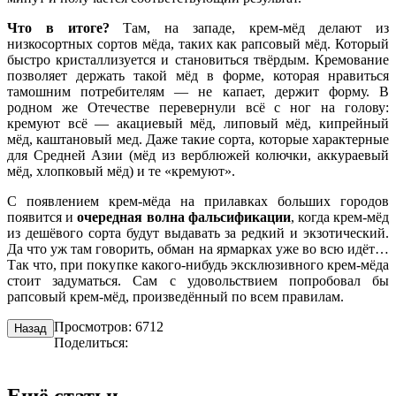
Что в итоге?
Там, на западе, крем-мёд делают из
низкосортных сортов мёда, таких как рапсовый мёд. Который
быстро кристаллизуется и становиться твёрдым. Кремование
позволяет держать такой мёд в форме, которая нравиться
тамошним потребителям — не капает, держит форму. В
родном же Отечестве перевернули всё с ног на голову:
кремуют всё — акациевый мёд, липовый мёд, кипрейный
мёд, каштановый мед. Даже такие сорта, которые характерные
для Средней Азии (мёд из верблюжей колючки, аккураевый
мёд, хлопковый мёд) и те «кремуют».
С появлением
крем-мёда
на прилавках больших городов
появится и
очередная волна фальсификации
, когда крем-мёд
из дешёвого сорта будут выдавать за редкий и экзотический.
Да что уж там говорить, обман на ярмарках уже во всю идёт…
Так что, при покупке какого-нибудь эксклюзивного крем-мёда
стоит задуматься. Сам с удовольствием попробовал бы
рапсовый крем-мёд, произведённый по всем правилам.
Просмотров: 6712
Назад
Поделиться: