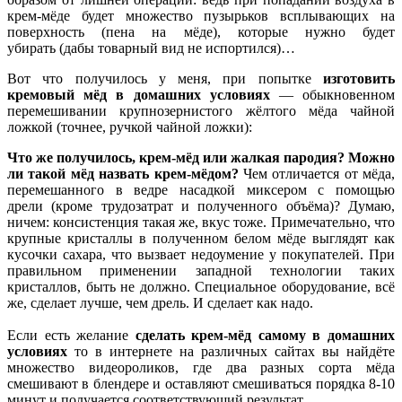
крем-мёде будет множество пузырьков всплывающих на
поверхность (пена на мёде), которые нужно будет
убирать (дабы товарный вид не испортился)…
Вот что получилось у меня, при попытке
изготовить
кремовый мёд в домашних условиях
— обыкновенном
перемешивании крупнозернистого жёлтого мёда чайной
ложкой (точнее, ручкой чайной ложки):
Что же получилось,
крем-мёд
или жалкая пародия?
Можно
ли такой мёд назвать крем-мёдом?
Чем отличается от мёда,
перемешанного в ведре насадкой миксером с помощью
дрели (кроме трудозатрат и полученного объёма)? Думаю,
ничем: консистенция такая же, вкус тоже. Примечательно, что
крупные кристаллы в полученном белом мёде выглядят как
кусочки сахара, что вызвает недоумение у покупателей. При
правильном применении западной технологии таких
кристаллов, быть не должно. Специальное оборудование, всё
же, сделает лучше, чем дрель. И сделает как надо.
Если есть желание
сделать крем-мёд самому в домашних
условиях
то в интернете на различных сайтах вы найдёте
множество видеороликов, где два разных сорта мёда
смешивают в блендере и оставляют смешиваться порядка 8-10
минут и получается соответствующий результат.