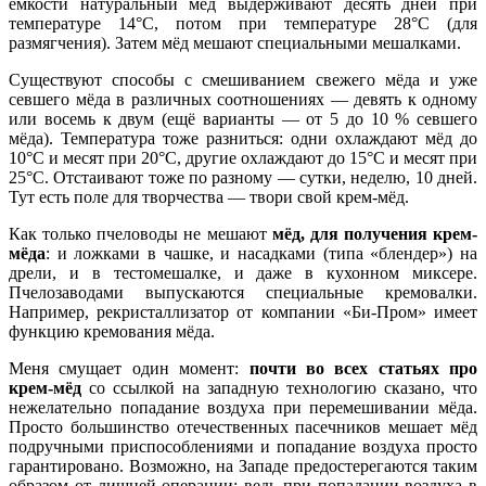
ёмкости натуральный мёд выдерживают десять дней при
температуре 14°C, потом при температуре 28°C (для
размягчения). Затем мёд мешают специальными мешалками.
Существуют способы с смешиванием свежего мёда и уже
севшего мёда в различных соотношениях — девять к одному
или восемь к двум (ещё варианты — от 5 до 10 % севшего
мёда). Температура тоже разниться: одни охлаждают мёд до
10°C и месят при 20°C, другие охлаждают до 15°C и месят при
25°C. Отстаивают тоже по разному — сутки, неделю, 10 дней.
Тут есть поле для творчества — твори свой крем-мёд.
Как только пчеловоды не мешают
мёд, для получения крем-
мёда
: и ложками в чашке, и насадками (типа «блендер») на
дрели, и в тестомешалке, и даже в кухонном миксере.
Пчелозаводами выпускаются специальные кремовалки.
Например, рекристаллизатор от компании «Би-Пром» имеет
функцию кремования мёда.
Меня смущает один момент:
почти во всех статьях про
крем-мёд
со ссылкой на западную технологию сказано, что
нежелательно попадание воздуха при перемешивании мёда.
Просто большинство отечественных пасечников мешает мёд
подручными приспособлениями и попадание воздуха просто
гарантировано. Возможно, на Западе предостерегаются таким
образом от лишней операции: ведь при попадании воздуха в