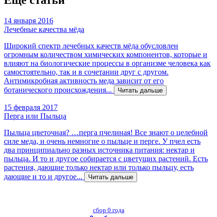
Ещё статьи
14 января 2016
Лечебные качества мёда
Широкий спектр лечебных качеств мёда обусловлен
огромным количеством химических компонентов, которые и
влияют на био­логические процессы в организме человека как
самостоятельно, так и в сочетании друг с другом.
Антимикробная активность меда зависит от его
ботанического проис­хождения...
Читать дальше
15 февраля 2017
Перга или Пыльца
Пыльца цветочная? …перга пчелиная! Все знают о целебной
силе меда, и очень немногие о пыльце и перге. У пчел есть
два принципиально разных источника питания: нектар и
пыльца. И то и другое собирается с цветущих растений. Есть
растения, дающие только нектар или только пыльцу, есть
дающие и то и другое...
Читать дальше
сбор 0 года