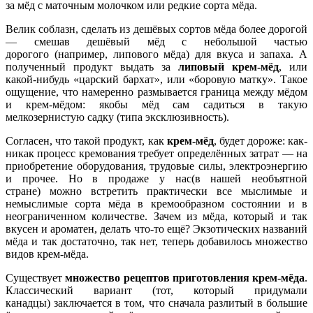
за мёд с маточным молочком или редкие сорта мёда.
Велик соблазн, сделать из дешёвых сортов мёда более дорогой
— смешав дешёвый мёд с небольшой частью
дорогого (например, липового мёда) для вкуса и запаха. А
полученный продукт выдать за
липовый крем-мёд
, или
какой-нибудь «царский бархат», или «боровую матку». Такое
ощущение, что намеренно размывается граница между мёдом
и крем-мёдом: якобы мёд сам садиться в такую
мелкозернистую садку (типа эксклюзивность).
Согласен, что такой продукт, как
крем-мёд
, будет дороже: как-
никак процесс кремования требует определённых затрат — на
приобретение оборудования, трудовые силы, электроэнергию
и прочее. Но в продаже у нас(в нашей необъятной
стране) можно встретить практически все мыслимые и
немыслимые сорта мёда в кремообразном состоянии и в
неограниченном количестве. Зачем из мёда, который и так
вкусен и ароматен, делать что-то ещё? Экзотических названий
мёда и так достаточно, так нет, теперь добавилось множество
видов крем-мёда.
Существует
множество рецептов приготовления крем-мёда
.
Классический вариант (тот, который придумали
канадцы) заключается в том, что сначала разлитый в большие