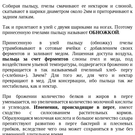
Собирая пыльцу, пчелы смачивают ее нектаром и слюной,
скатывают в шарики диаметром около 2мм и приторачивают к
задним лапкам.
Так и прилетают в улей с двумя шариками на ногах. Поэтому
принесенную пчелами пыльцу называют
ОБНОЖКОЙ
.
Принесенную в улей пыльцу (обножку) пчелы
утрамбовывают в сотовые ячейки с добавлением своих
ферментов и заливают медом. Лишенная доступа воздуха,
пыльца за счет ферментов
слюны пчел и меда, под
воздействием ульевой температуры, подвергается брожению и
превращается в так называемый пчелиный хлеб- пергу
(«хлебина»). Зачем? Для того же, для чего и нектар
превращают в мед. Для консервации, ибо пыльца так же
нестабильна, как и нектар.
При брожении количество белков и жиров в перге
уменьшается, но увеличивается количество молочной кислоты
и углеводов.
Изменения, происходящие в перге
, имеют
сходство с силосованием растительных кормов.
Образующаяся молочная кислота и большое количество сахара
препятствуют развитию в перге бактерий и плесневых
грибков, вследствие чего она может сохраняться в улье без
изменений длительное время.