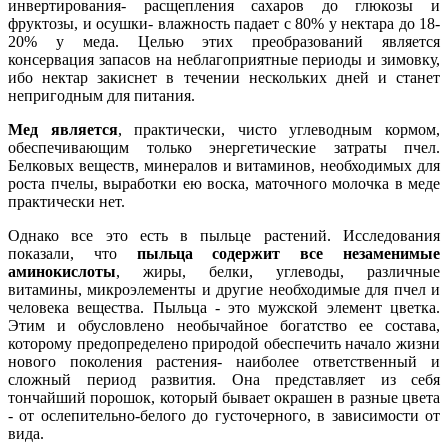
инвертирования- расщепления сахаров до глюкозы и
фруктозы, и осушки- влажность падает с 80% у нектара до 18-
20% у меда. Целью этих преобразований является
консервация запасов на неблагоприятные периоды и зимовку,
ибо нектар закиснет в течении нескольких дней и станет
непригодным для питания.
Мед является
, практически, чисто углеводным кормом,
обеспечивающим только энергетические затраты пчел.
Белковых веществ, минералов и витаминов, необходимых для
роста пчелы, выработки ею воска, маточного молочка в меде
практически нет.
Однако все это есть в пыльце растений. Исследования
показали, что
пыльца содержит все незаменимые
аминокислоты
, жиры, белки, углеводы, различные
витамины, микроэлементы и другие необходимые для пчел и
человека вещества. Пыльца - это мужской элемент цветка.
Этим и обусловлено необычайное богатство ее состава,
которому предопределено природой обеспечить начало жизни
нового поколения растения- наиболее ответственный и
сложный период развития. Она представляет из себя
тончайший порошок, который бывает окрашен в разные цвета
- от ослепительно-белого до густочерного, в зависимости от
вида.