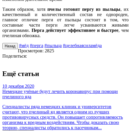
Таким образом, хотя
пчелы готовят пергу из пыльцы
, их
качественный и количественный состав не однороден,
главное отличие перги от пыльцы состоит в том, что
составные части перги легче усваиваются живыми
организмами.
Перга действует эффективнее и быстрее
, чем
пчелиная обножка.
#мёд
#перга
#пыльца
#целебнаясиламёда
Назад
Просмотров: 2825
Поделиться:
Ещё статьи
10 декабря 2020
Немецкие учёные будут лечить коронавирус при помощи
пчелиного яда
Специалисты ряда немецких клиник и университетов
считают, что пчелиный яд является одним из лучших
противовирусных средств. Он повышает сопротивляемость
организма к вредным воздействиям. Чтобы доказать свою
теорию, специалисты обратились к пасечникам...