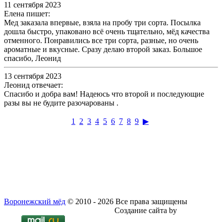
11 сентября 2023
Елена пишет:
Мед заказала впервые, взяла на пробу три сорта. Посылка
дошла быстро, упаковано всё очень тщательно, мёд качества
отменного. Понравились все три сорта, разные, но очень
ароматные и вкусные. Сразу делаю второй заказ. Большое
спасибо, Леонид
13 сентября 2023
Леонид отвечает:
Спасибо и добра вам! Надеюсь что второй и последующие
разы вы не будите разочарованы .
1
2
3
4
5
6
7
8
9
▶
Воронежский мёд
© 2010 - 2026
Все права защищены
Политика конфиденциальности
Создание сайта by
Dizel-KHV