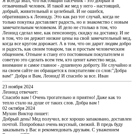
Я всегда знал, что настоящий пасечник - это добрый и
отзывчивый человек. И такой же мед у него - настоящий,
добрый, живительный и целебный. И не ошибся,
обратившись к Леониду. Это как раз тот случай, когда не
только покупка доставляет радость, но и знакомство с новым
замечательным человеком. И дело не столько в том, что
Леонид сделал мне, как пенсионеру, скидку на доставку. И не
в том, что он держит низкие цены на свой замечательный мед,
когда все кругом дорожает. А в том, что он дарит людям добро
и радость, как своим товаром, так и простым человеческим
общением. Отныне я стану его постоянным покупателем и
советую это сделать всем тем, кто ценит качество меда,
внимание и самое главное - душевную доброту. Не случайно и
на своем сайте он обращается к покупателям со слов:"Добра
вам!" Добра и Вам, Леонид! И спасибо за все. Иван
23 ноября 2024
Леонид отвечает:
Спасибо вам ! Очень трогательно и приятно! Даже как то
тепло стало на душе от таких слов. Добра вам !
02 октября 2024
Мухин Виктор пишет:
Добрый день! Мед получил, все хорошо запаковано, доставлен
почтой. Попробовал очень вкусный, свежий. В предь буду
заказывать у Вас и рекомендовать друзьям. С уважением